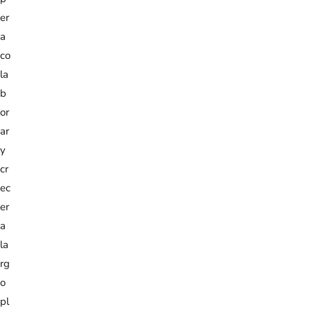
er
a
co
la
b
or
ar
y
cr
ec
er
a
la
rg
o
pl