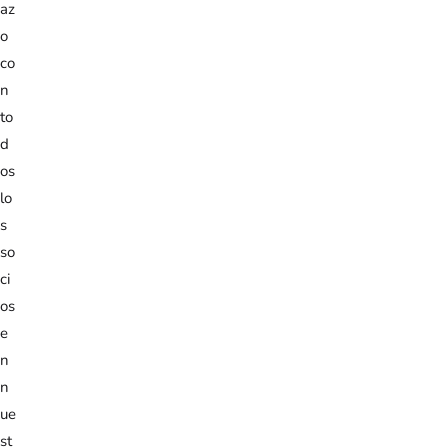
az
o
co
n
to
d
os
lo
s
so
ci
os
e
n
n
ue
st