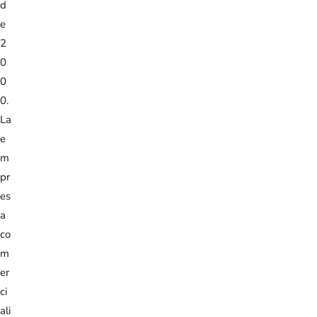
d
e
2
0
0
0.
La
e
m
pr
es
a
co
m
er
ci
ali