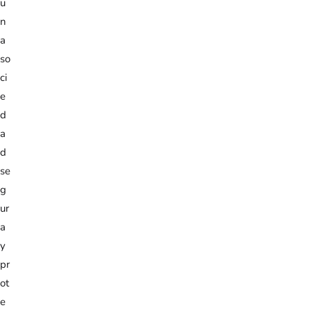
u
n
a
so
ci
e
d
a
d
se
g
ur
a
y
pr
ot
e