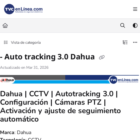
Documentation Index
Fetch the complete documentation index at:
https://foro.tvc.mx/llms.txt
Use this file to discover all available pages before exploring further.
Vista de categoría
- Auto tracking 3.0 Dahua
Actualizado en
Mar 31, 2026
Dahua | CCTV | Autotracking 3.0 |
Configuración | Cámaras PTZ |
Activación y ajuste de seguimiento
automático
Marca
: Dahua
Tecnología
: CCTV