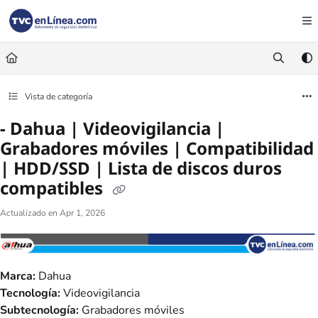
Documentation Index
Fetch the complete documentation index at:
https://foro.tvc.mx/llms.txt
Use this file to discover all available pages before exploring further.
Vista de categoría
- Dahua | Videovigilancia |
Grabadores móviles | Compatibilidad
| HDD/SSD | Lista de discos duros
compatibles
Actualizado en
Apr 1, 2026
Marca:
Dahua
Tecnología:
Videovigilancia
Subtecnología:
Grabadores móviles