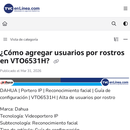
Documentation Index
Fetch the complete documentation index at:
https://foro.tvc.mx/llms.txt
Use this file to discover all available pages before exploring further.
Vista de categoría
¿Cómo agregar usuarios por rostros
en VTO6531H?
Publicado el Mar 31, 2026
DAHUA | Portero IP | Reconocimiento facial | Guía de
configuración | VTO6531H | Alta de usuarios por rostro
Marca: Dahua
Tecnología: Videoportero IP
Subtecnología: Reconocimiento facial
Tipo de artículo: Guía de configuración