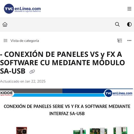
Documentation Index
Fetch the complete documentation index at:
https://foro.tvc.mx/llms.txt
Use this file to discover all available pages before exploring further.
Vista de categoría
- CONEXIÓN DE PANELES VS y FX A
SOFTWARE CU MEDIANTE MÓDULO
SA-USB
Actualizado en
Jan 22, 2025
CONEXIÓN DE PANELES SERIE VS Y FX A SOFTWARE MEDIANTE
INTERFAZ SA-USB