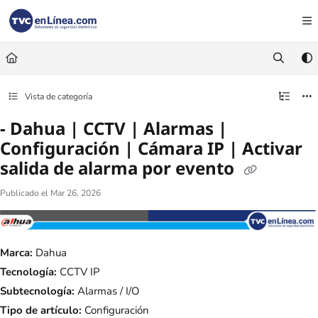
Documentation Index
Fetch the complete documentation index at:
https://foro.tvc.mx/llms.txt
Use this file to discover all available pages before exploring further.
Vista de categoría
- Dahua | CCTV | Alarmas |
Configuración | Cámara IP | Activar
salida de alarma por evento
Publicado el Mar 26, 2026
Marca:
Dahua
Tecnología:
CCTV IP
Subtecnología:
Alarmas / I/O
Tipo de artículo:
Configuración