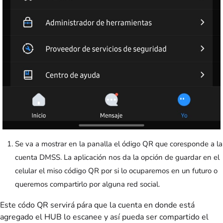
Se va a mostrar en la panalla el ódigo QR que coresponde a la
cuenta DMSS. La aplicación nos da la opción de guardar en el
celular el miso código QR por si lo ocuparemos en un futuro o
queremos compartirlo por alguna red social.
Este códo QR servirá pára que la cuenta en donde está
agregado el HUB lo escanee y así pueda ser compartido el