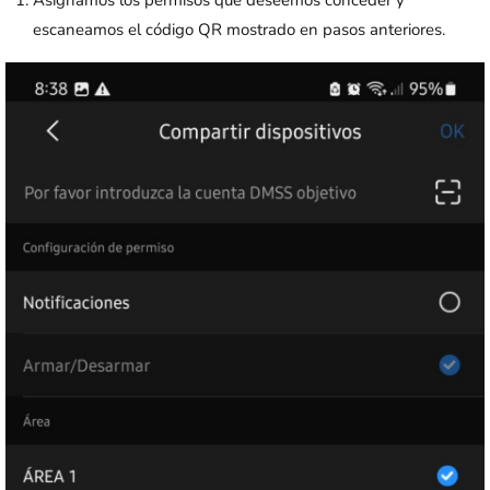
Asignamos los permisos que deseemos conceder y
escaneamos el código QR mostrado en pasos anteriores.