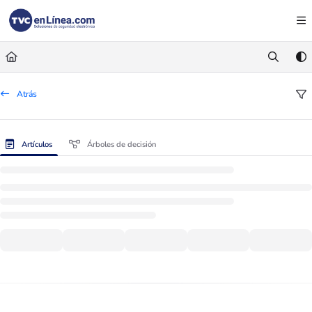
Documentation Index
Fetch the complete documentation index at:
https://foro.tvc.mx/llms.txt
Use this file to discover all available pages before exploring further.
Atrás
Artículos
Árboles de decisión