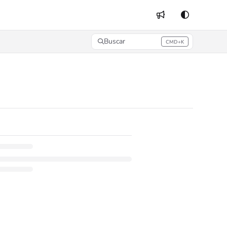
Buscar
CMD+K
Press CMD+K to open search