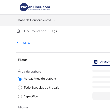
Documentation Index
Fetch the complete documentation index at:
https://foro.tvc.mx/llms.txt
Base de Conocimientos
Use this file to discover all available pages before exploring further.
Documentación
Tags
Atrás
Filtros
Artícul
Área de trabajo
Actual Área de trabajo
Todo Espacios de trabajo
Específico
Idioma