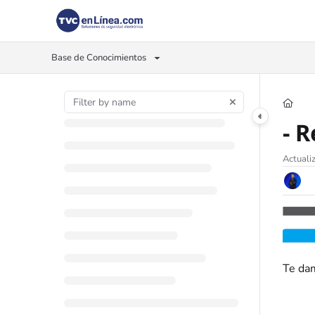
Documentation Index
Fetch the complete documentation index at:
https://foro.tvc.mx/llms.txt
Base de Conocimientos
Use this file to discover all available pages before exploring further.
- 
Actuali
Te dam