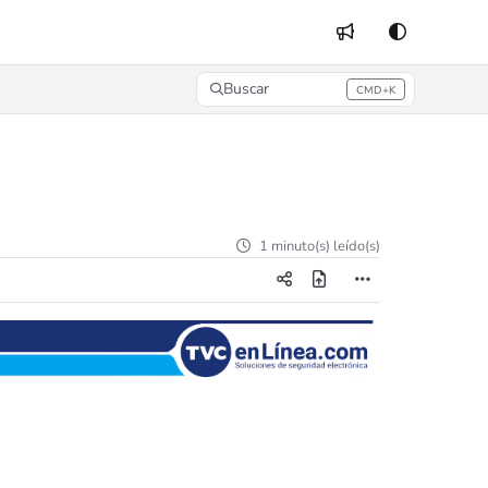
Buscar
CMD+K
Press CMD+K to open search
1 minuto(s) leído(s)