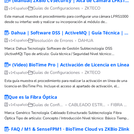
¤ (Manual) ZKBio CVSecurity | Alta de Cámara LPRS1000 en el Módulo de Estacionamiento
mantener, ya que
Guías de Configuraciones
›
ZKTECO
v1
Español
Este manual muestra el procedimiento para configurar una cámara LPRS1000
desde su interfaz web y realizar su incorporación al módulo de
estacionamiento de ZKBio CVSecurity. Incluye los parámetros recomendados
- Dahua | Software DSS | ActiveMQ | Guía Técnica | Servidor DSS | Cambio de puerto por seguridad
de red, ajustes de reconocimiento de placas, configuración del área de
Resolución de Errores
›
DAHUA
v1
Español
Marca: Dahua Tecnología: Software de Gestión Subtecnología: DSS
(ActiveMQ) Tipo de artículo: Guía técnica / Seguridad Nivel técnico:
Intermedio Tiempo estimado: 5 minutos Autor: TVC Ingeniería Componentes:
¤ (Video) BioTime Pro | Activación de Licencia en Línea
DSS Server, ActiveMQ, configuración de red Tags: DSS, Dahua, puerto,
ActiveMQ, seguridad, hardening Posibles
Guías de Configuraciones
›
ZKTECO
v1
Español
Esta guía muestra el procedimiento para realizar la activación en línea de una
licencia en BioTime Pro. Incluye el acceso al apartado de activación, el
registro de la información requerida, la carga del archivo de licencia y la
Que es la Fibra Óptica
verificación de
Guías de Configuraciones
›
CABLEADO ESTRUCTURADO
›
FIBRA ÓPTICA
v1
Español
Marca: Genérico Tecnología: Cableado Estructurado Subtecnología: Fibra
Óptica Tipo de artículo: Concepto / Introducción Nivel técnico: Básico Tiempo
estimado: 5 min Autor: TVC Ingeniería Componentes: Núcleo, Revestimiento
- FAQ / M1 & SenseFPM1 · BioTime Cloud vs ZKBio Zlink
(Cladding), Recubrimiento, Conectores Tags: fibra óptica, transmisión de