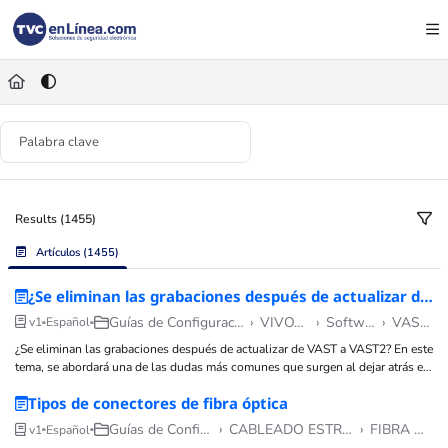
Documentation Index
Fetch the complete documentation index at:
https://foro.tvc.mx/llms.txt
Use this file to discover all available pages before exploring further.
Results (1455)
Artículos
(1455)
¿Se eliminan las grabaciones después de actualizar de VAST a VAST2?
Guías de Configuraciones
›
VIVOTEK
›
Software
›
VAST 1
v1
Español
¿Se eliminan las grabaciones después de actualizar de VAST a VAST2? En este
tema, se abordará una de las dudas más comunes que surgen al dejar atrás el
software de edición VAST 1 y comenzar a utilizar VAST 2
Tipos de conectores de fibra óptica
Guías de Configuraciones
›
CABLEADO ESTRUCTURADO
›
FIBRA ÓPTICA
v1
Español