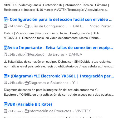
VIVOTEK | Videovigilancia | Protección IK | Información Técnica | Cámaras |
Resistencia al impacto IK10 Marca: VIVOTEK Tecnología: Videovigilancia
Subtecnología: Protección IK (Resistencia a impacto) Tipo de artículo:
- Configuración para la detección facial con el video Departamental DHI-VTO6531H
Información técnica Nivel técnico: Básico Tiempo estimado: 1–2 minutos
Autor: TVC Ingeniería Componentes: Cámaras de
Guías de Configuraciones
›
DAHUA
›
Video Porteros
v1
Español
Dahua | Videoportero | Reconocimiento facial | Configuración | DHI-
VTO6531H | Detección facial en video departamental Marca: Dahua
Tecnología: Videoportero Subtecnología: Video portero departamental Tipo de
Aviso Importante - Evita fallas de conexión en equipos Dahua con SIM 4G
artículo: Configuración Nivel técnico: Intermedio–Avanzado Tiempo estimado:
15–20 minutos Autor: TVC Ingeniería Componentes: Videoportero DHI-
Resolución de Errores
›
DAHUA
v1
Español
VTO6531H
⚠️ Evita fallas de conexión en equipos Dahua con SIM Debido a las recientes
normativas en el país sobre el registro obligatorio de líneas celulares, hemos
detectado que varios equipos que utilizan SIM de datos están presentando
¤ (Diagrama) YLI Electronic YK568L | Integración para Control de Dos Puertas
problemas para conectarse
Diagramas o Soluciones
›
YLI
v1
Español
Diagrama de conexión para la integración del teclado autónomo YLI
Electronic YK-568L en una aplicación de control de acceso para dos puertas
independientes. El recurso muestra el cableado de las cerraduras magnéticas,
VBR (Variable Bit Rate)
fuentes de alimentación, botones de salida y
Información de Productos
›
VIVOTEK
v1
Español