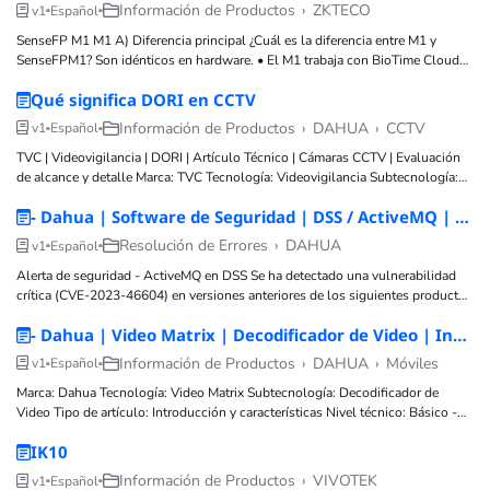
datos, redes, comunicaciones, FTTH Posibles Fallos
Información de Productos
›
ZKTECO
v1
Español
SenseFP M1 M1 A) Diferencia principal ¿Cuál es la diferencia entre M1 y
SenseFPM1? Son idénticos en hardware. • El M1 trabaja con BioTime Cloud
(servicio de paga ; asistencia avanzada ). • SenseFPM1 trabaja con ZKBio
Qué significa DORI en CCTV
Zlink (servicio gratuit o; asistencia básica + aprobaciones
Información de Productos
›
DAHUA
›
CCTV
v1
Español
TVC | Videovigilancia | DORI | Artículo Técnico | Cámaras CCTV | Evaluación
de alcance y detalle Marca: TVC Tecnología: Videovigilancia Subtecnología:
Parámetro DORI Tipo de artículo: Concepto / Configuración Nivel técnico:
- Dahua | Software de Seguridad | DSS / ActiveMQ | Alerta de Seguridad | DSS-Professional / DSS-Express / DHI-DSS7016-S2 / DHI-DSS4004-S2 | Vulnerabilidad crítica CVE-2023-46604 / Actualización y aplicación de parche
Básico Tiempo estimado: 5 min Autor: TVC Ingeniería Componentes: Cámaras
CCTV, lentes, sensores Tags
Resolución de Errores
›
DAHUA
v1
Español
Alerta de seguridad - ActiveMQ en DSS Se ha detectado una vulnerabilidad
crítica (CVE-2023-46604) en versiones anteriores de los siguientes productos
Dahua: DSS-Professional : V7.X y V8.0.2 a V8.3.0 DSS-Express : V1.X y
- Dahua | Video Matrix | Decodificador de Video | Introducción y características | DHI-M70-4U-E | Visión general de plataforma y capacidades
Información de Productos
›
DAHUA
›
Móviles
v1
Español
Marca: Dahua Tecnología: Video Matrix Subtecnología: Decodificador de
Video Tipo de artículo: Introducción y características Nivel técnico: Básico -
Intermedio Tiempo estimado: 2 minutos Autor: TVC Ingeniería Componentes:
IK10
Plataforma Video Matrix, chasis 4U 19", arquitectura ATCA, tarjetas de
función, fuente redundante
Información de Productos
›
VIVOTEK
v1
Español