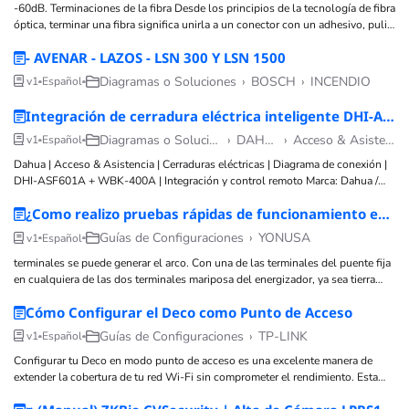
-60dB. Terminaciones de la fibra Desde los principios de la tecnología de fibra
óptica, terminar una fibra significa unirla a un conector con un adhesivo, pulir
la férula y esperar que el adhesivo se seque durante la noche, un
- AVENAR - LAZOS - LSN 300 Y LSN 1500
Diagramas o Soluciones
›
BOSCH
›
INCENDIO
v1
Español
Integración de cerradura eléctrica inteligente DHI-ASF601A Dahua, con relevador WBK-400-1-12 YLI
Diagramas o Soluciones
›
DAHUA
›
Acceso & Asistencia
v1
Español
Dahua | Acceso & Asistencia | Cerraduras eléctricas | Diagrama de conexión |
DHI-ASF601A + WBK-400A | Integración y control remoto Marca: Dahua /
YLI Tecnología: Acceso & Asistencia Subtecnología: Cerraduras eléctricas
¿Como realizo pruebas rápidas de funcionamiento en mi energizador yonusa?
inteligentes Tipo de artículo: Diagrama / Solución Nivel técnico: Medio
Tiempo estimado: 20 - 30 min Autor
Guías de Configuraciones
›
YONUSA
v1
Español
terminales se puede generar el arco. Con una de las terminales del puente fija
en cualquiera de las dos terminales mariposa del energizador, ya sea tierra
física o salida de alto voltaje, y la otra terminal del puente a 1cm
Cómo Configurar el Deco como Punto de Acceso
Guías de Configuraciones
›
TP-LINK
v1
Español
Configurar tu Deco en modo punto de acceso es una excelente manera de
extender la cobertura de tu red Wi-Fi sin comprometer el rendimiento. Esta
configuración es ideal si ya tienes un enrutador principal que deseas