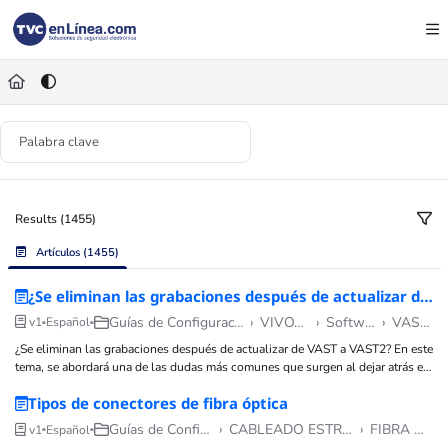
Documentation Index
Fetch the complete documentation index at:
https://foro.tvc.mx/llms.txt
Use this file to discover all available pages before exploring further.
Results (1455)
Artículos
(1455)
¿Se eliminan las grabaciones después de actualizar de VAST a VAST2?
Guías de Configuraciones
›
VIVOTEK
›
Software
›
VAST 1
v1
Español
¿Se eliminan las grabaciones después de actualizar de VAST a VAST2? En este
tema, se abordará una de las dudas más comunes que surgen al dejar atrás el
software de edición VAST 1 y comenzar a utilizar VAST 2
Tipos de conectores de fibra óptica
Guías de Configuraciones
›
CABLEADO ESTRUCTURADO
›
FIBRA ÓPTICA
v1
Español