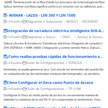
-60dB. Terminaciones de la fibra Desde los principios de la tecnología de fibra
óptica, terminar una fibra significa unirla a un conector con un adhesivo, pulir
la férula y esperar que el adhesivo se seque durante la noche, un
- AVENAR - LAZOS - LSN 300 Y LSN 1500
Diagramas o Soluciones
›
BOSCH
›
INCENDIO
v1
Español
Integración de cerradura eléctrica inteligente DHI-ASF601A Dahua, con relevador WBK-400-1-12 YLI
Diagramas o Soluciones
›
DAHUA
›
Acceso & Asistencia
v1
Español
Dahua | Acceso & Asistencia | Cerraduras eléctricas | Diagrama de conexión |
DHI-ASF601A + WBK-400A | Integración y control remoto Marca: Dahua /
YLI Tecnología: Acceso & Asistencia Subtecnología: Cerraduras eléctricas
¿Como realizo pruebas rápidas de funcionamiento en mi energizador yonusa?
inteligentes Tipo de artículo: Diagrama / Solución Nivel técnico: Medio
Tiempo estimado: 20 - 30 min Autor
Guías de Configuraciones
›
YONUSA
v1
Español
terminales se puede generar el arco. Con una de las terminales del puente fija
en cualquiera de las dos terminales mariposa del energizador, ya sea tierra
física o salida de alto voltaje, y la otra terminal del puente a 1cm
Cómo Configurar el Deco como Punto de Acceso
Guías de Configuraciones
›
TP-LINK
v1
Español
Configurar tu Deco en modo punto de acceso es una excelente manera de
extender la cobertura de tu red Wi-Fi sin comprometer el rendimiento. Esta
configuración es ideal si ya tienes un enrutador principal que deseas