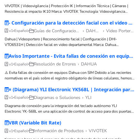
VIVOTEK | Videovigilancia | Protección IK | Información Técnica | Cámaras |
Resistencia al impacto IK10 Marca: VIVOTEK Tecnología: Videovigilancia
Subtecnología: Protección IK (Resistencia a impacto) Tipo de artículo:
- Configuración para la detección facial con el video Departamental DHI-VTO6531H
Información técnica Nivel técnico: Básico Tiempo estimado: 1–2 minutos
Autor: TVC Ingeniería Componentes: Cámaras de
Guías de Configuraciones
›
DAHUA
›
Video Porteros
v1
Español
Dahua | Videoportero | Reconocimiento facial | Configuración | DHI-
VTO6531H | Detección facial en video departamental Marca: Dahua
Tecnología: Videoportero Subtecnología: Video portero departamental Tipo de
Aviso Importante - Evita fallas de conexión en equipos Dahua con SIM 4G
artículo: Configuración Nivel técnico: Intermedio–Avanzado Tiempo estimado:
15–20 minutos Autor: TVC Ingeniería Componentes: Videoportero DHI-
Resolución de Errores
›
DAHUA
v1
Español
VTO6531H
⚠️ Evita fallas de conexión en equipos Dahua con SIM Debido a las recientes
normativas en el país sobre el registro obligatorio de líneas celulares, hemos
detectado que varios equipos que utilizan SIM de datos están presentando
¤ (Diagrama) YLI Electronic YK568L | Integración para Control de Dos Puertas
problemas para conectarse
Diagramas o Soluciones
›
YLI
v1
Español
Diagrama de conexión para la integración del teclado autónomo YLI
Electronic YK-568L en una aplicación de control de acceso para dos puertas
independientes. El recurso muestra el cableado de las cerraduras magnéticas,
VBR (Variable Bit Rate)
fuentes de alimentación, botones de salida y
Información de Productos
›
VIVOTEK
v1
Español