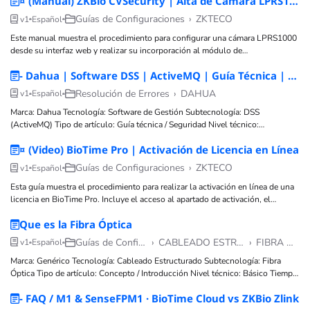
¤ (Manual) ZKBio CVSecurity | Alta de Cámara LPRS1000 en el Módulo de Estacionamiento
mantener, ya que
Guías de Configuraciones
›
ZKTECO
v1
Español
Este manual muestra el procedimiento para configurar una cámara LPRS1000
desde su interfaz web y realizar su incorporación al módulo de
estacionamiento de ZKBio CVSecurity. Incluye los parámetros recomendados
- Dahua | Software DSS | ActiveMQ | Guía Técnica | Servidor DSS | Cambio de puerto por seguridad
de red, ajustes de reconocimiento de placas, configuración del área de
Resolución de Errores
›
DAHUA
v1
Español
Marca: Dahua Tecnología: Software de Gestión Subtecnología: DSS
(ActiveMQ) Tipo de artículo: Guía técnica / Seguridad Nivel técnico:
Intermedio Tiempo estimado: 5 minutos Autor: TVC Ingeniería Componentes:
¤ (Video) BioTime Pro | Activación de Licencia en Línea
DSS Server, ActiveMQ, configuración de red Tags: DSS, Dahua, puerto,
ActiveMQ, seguridad, hardening Posibles
Guías de Configuraciones
›
ZKTECO
v1
Español
Esta guía muestra el procedimiento para realizar la activación en línea de una
licencia en BioTime Pro. Incluye el acceso al apartado de activación, el
registro de la información requerida, la carga del archivo de licencia y la
Que es la Fibra Óptica
verificación de
Guías de Configuraciones
›
CABLEADO ESTRUCTURADO
›
FIBRA ÓPTICA
v1
Español
Marca: Genérico Tecnología: Cableado Estructurado Subtecnología: Fibra
Óptica Tipo de artículo: Concepto / Introducción Nivel técnico: Básico Tiempo
estimado: 5 min Autor: TVC Ingeniería Componentes: Núcleo, Revestimiento
- FAQ / M1 & SenseFPM1 · BioTime Cloud vs ZKBio Zlink
(Cladding), Recubrimiento, Conectores Tags: fibra óptica, transmisión de