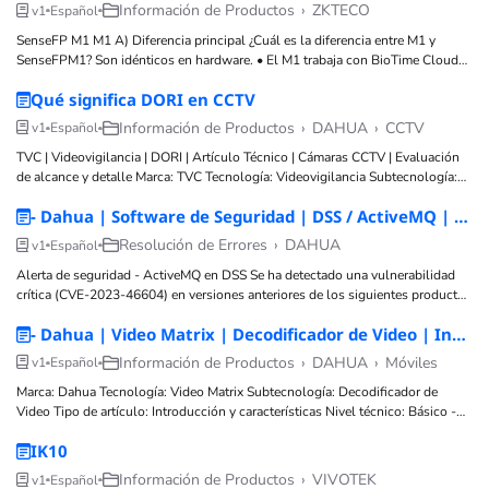
datos, redes, comunicaciones, FTTH Posibles Fallos
Información de Productos
›
ZKTECO
v1
Español
SenseFP M1 M1 A) Diferencia principal ¿Cuál es la diferencia entre M1 y
SenseFPM1? Son idénticos en hardware. • El M1 trabaja con BioTime Cloud
(servicio de paga ; asistencia avanzada ). • SenseFPM1 trabaja con ZKBio
Qué significa DORI en CCTV
Zlink (servicio gratuit o; asistencia básica + aprobaciones
Información de Productos
›
DAHUA
›
CCTV
v1
Español
TVC | Videovigilancia | DORI | Artículo Técnico | Cámaras CCTV | Evaluación
de alcance y detalle Marca: TVC Tecnología: Videovigilancia Subtecnología:
Parámetro DORI Tipo de artículo: Concepto / Configuración Nivel técnico:
- Dahua | Software de Seguridad | DSS / ActiveMQ | Alerta de Seguridad | DSS-Professional / DSS-Express / DHI-DSS7016-S2 / DHI-DSS4004-S2 | Vulnerabilidad crítica CVE-2023-46604 / Actualización y aplicación de parche
Básico Tiempo estimado: 5 min Autor: TVC Ingeniería Componentes: Cámaras
CCTV, lentes, sensores Tags
Resolución de Errores
›
DAHUA
v1
Español
Alerta de seguridad - ActiveMQ en DSS Se ha detectado una vulnerabilidad
crítica (CVE-2023-46604) en versiones anteriores de los siguientes productos
Dahua: DSS-Professional : V7.X y V8.0.2 a V8.3.0 DSS-Express : V1.X y
- Dahua | Video Matrix | Decodificador de Video | Introducción y características | DHI-M70-4U-E | Visión general de plataforma y capacidades
Información de Productos
›
DAHUA
›
Móviles
v1
Español
Marca: Dahua Tecnología: Video Matrix Subtecnología: Decodificador de
Video Tipo de artículo: Introducción y características Nivel técnico: Básico -
Intermedio Tiempo estimado: 2 minutos Autor: TVC Ingeniería Componentes:
IK10
Plataforma Video Matrix, chasis 4U 19", arquitectura ATCA, tarjetas de
función, fuente redundante
Información de Productos
›
VIVOTEK
v1
Español