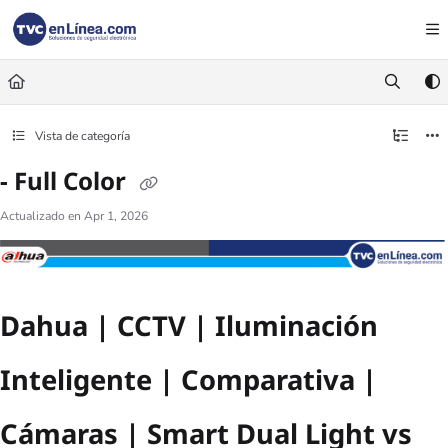
Documentation Index
Fetch the complete documentation index at:
https://foro.tvc.mx/llms.txt
Use this file to discover all available pages before exploring further.
Vista de categoría
- Full Color
Actualizado en
Apr 1, 2026
Dahua | CCTV | Iluminación
Inteligente | Comparativa |
Cámaras | Smart Dual Light vs