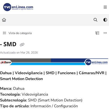
Documentation Index
Fetch the complete documentation index at:
https://foro.tvc.mx/llms.txt
Use this file to discover all available pages before exploring further.
Vista de categoría
- SMD
Actualizado en
Mar 26, 2026
Dahua | Videovigilancia | SMD | Funciones | Cámaras/NVR |
Smart Motion Detection
Marca:
Dahua
Tecnología:
Videovigilancia
Subtecnología:
SMD (Smart Motion Detection)
Tipo de artículo:
Información / Configuración