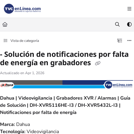
Documentation Index
Fetch the complete documentation index at:
https://foro.tvc.mx/llms.txt
Use this file to discover all available pages before exploring further.
Vista de categoría
- Solución de notificaciones por falta
de energía en grabadores
Actualizado en
Apr 1, 2026
Dahua | Videovigilancia | Grabadores XVR / Alarmas | Guía
de Solución | DH-XVR5116HE-I3 / DH-XVR5432L-I3 |
Notificaciones por falta de energía
Marca:
Dahua
Tecnología:
Videovigilancia