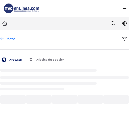
Documentation Index
Fetch the complete documentation index at:
https://foro.tvc.mx/llms.txt
Use this file to discover all available pages before exploring further.
Atrás
Artículos
Árboles de decisión