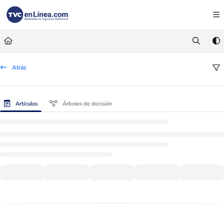
Documentation Index
Fetch the complete documentation index at:
https://foro.tvc.mx/llms.txt
Use this file to discover all available pages before exploring further.
Atrás
Artículos
Árboles de decisión