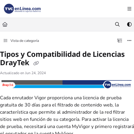
Documentation Index
Fetch the complete documentation index at:
https://foro.tvc.mx/llms.txt
Use this file to discover all available pages before exploring further.
Vista de categoría
Tipos y Compatibilidad de Licencias
DrayTek
Actualizado en
Jun 24, 2024
Cada enrutador Vigor proporciona una licencia de prueba
gratuita de 30 días para el filtrado de contenido web, la
característica que permite al administrador de la red filtrar
sitios web en función de su categoría. Para activar la licencia
de prueba, necesitará una cuenta MyVigor y primero registrará
el enrutador en la cuenta MyVigor.