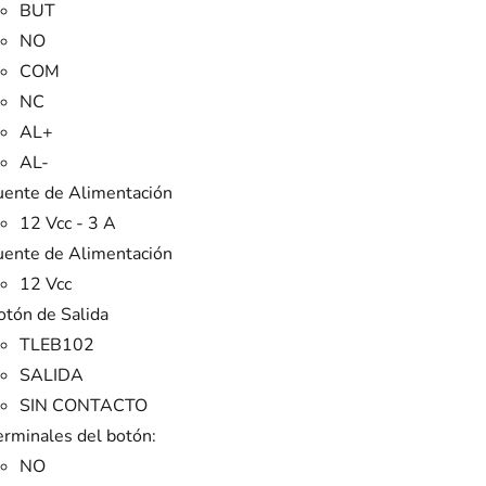
BUT
NO
COM
NC
AL+
AL-
uente de Alimentación
12 Vcc - 3 A
uente de Alimentación
12 Vcc
otón de Salida
TLEB102
SALIDA
SIN CONTACTO
erminales del botón:
NO