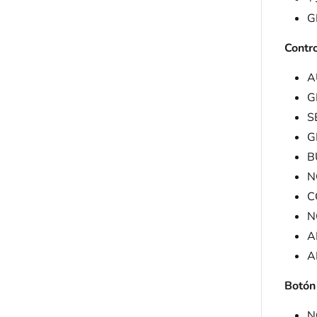
G
Contro
A
G
S
G
B
N
C
N
A
A
Botón 
N