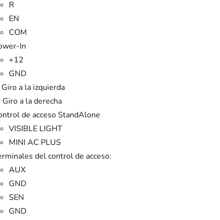
R
EN
COM
ower-In
+12
GND
 Giro a la izquierda
 Giro a la derecha
ontrol de acceso StandAlone
VISIBLE LIGHT
MINI AC PLUS
erminales del control de acceso:
AUX
GND
SEN
GND