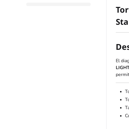
Tor
Sta
Des
El dia
LIGHT
permit
T
T
T
C