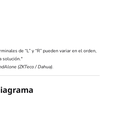
erminales de “L” y “R” pueden variar en el orden,
a solución."
andAlone (ZKTeco / Dahua).
 diagrama