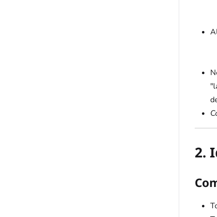
A
N
"l
de
C
2. 
Com
T