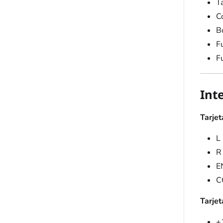
Ta
C
B
F
F
Int
Tarjet
L
R
E
C
Tarjet
+