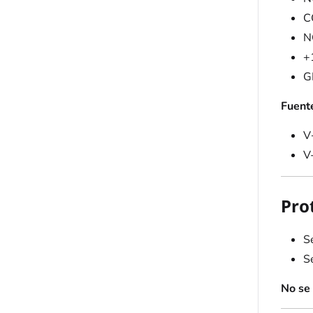
C
N
+
G
Fuente
V
V
Pro
S
Se
No se 