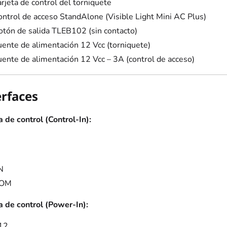
rjeta de control del torniquete
ontrol de acceso StandAlone (Visible Light Mini AC Plus)
otón de salida TLEB102 (sin contacto)
uente de alimentación 12 Vcc (torniquete)
uente de alimentación 12 Vcc – 3A (control de acceso)
erfaces
a de control (Control-In):
N
OM
a de control (Power-In):
12