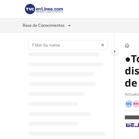
Documentation Index
Fetch the complete documentation index at:
https://foro.tvc.mx/llms.txt
Base de Conocimientos
Use this file to discover all available pages before exploring further.
●T
di
de
Actuali
MS
RH