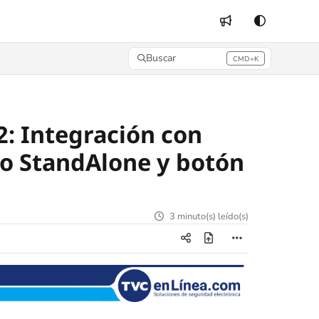
Buscar
CMD+K
Press CMD+K to open search
: Integración con
so StandAlone y botón
3 minuto(s) leído(s)