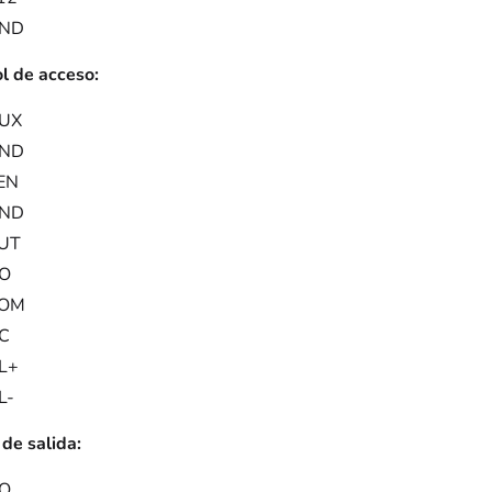
ND
l de acceso:
UX
ND
EN
ND
UT
O
OM
C
L+
L-
de salida:
O