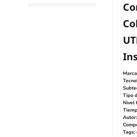
Co
Co
UT
In
Marca
Tecnol
Subte
Tipo d
Nivel 
Tiemp
Autor:
Compo
Tags: