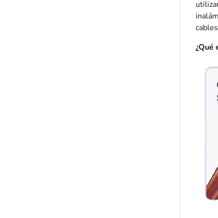
utiliz
inalám
cables
¿Qué 