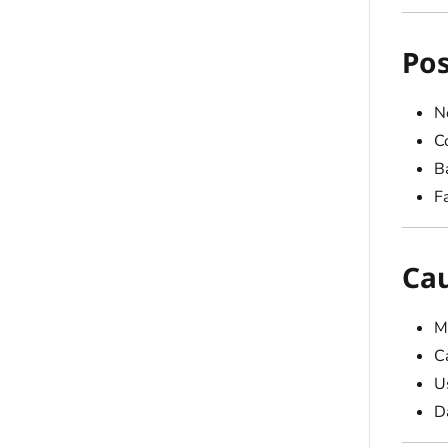
Pos
N
C
B
Fa
Cau
M
C
U
D