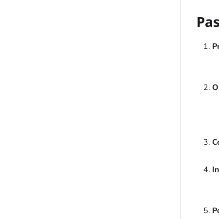
Pas
P
O
C
I
P