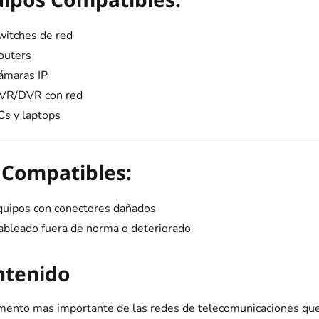
witches de red
outers
ámaras IP
VR/DVR con red
Cs y laptops
Compatibles:
quipos con conectores dañados
ableado fuera de norma o deteriorado
ntenido
mento mas importante de las redes de telecomunicaciones qu