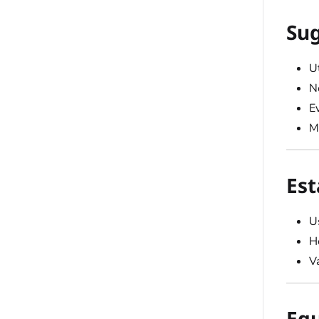
Sug
Ut
N
E
M
Est
U
H
Va
Equ