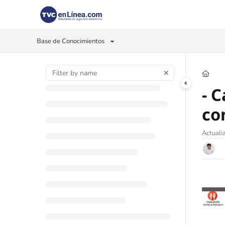
Documentation Index
Fetch the complete documentation index at:
https://foro.tvc.mx/llms.txt
Base de Conocimientos
Use this file to discover all available pages before exploring further.
- 
co
Actuali