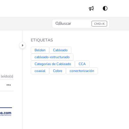
Buscar
CMD+K
Press CMD+K to open search
ETIQUETAS
Belden
Cableado
cableado-estructurado
Categorias de Cableado
CCA
coaxial
Cobre
conectorización
 leído(s)