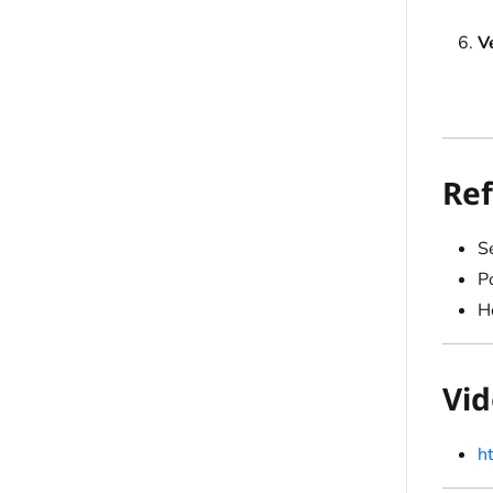
Ve
Ref
S
P
H
Vid
h