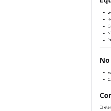
S
R
C
N
P
No 
E
C
Co
El ele