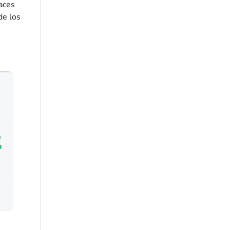
aces
de los