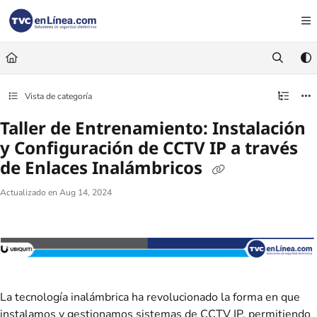
Documentation Index
Fetch the complete documentation index at:
https://foro.tvc.mx/llms.txt
Use this file to discover all available pages before exploring further.
Vista de categoría
Taller de Entrenamiento: Instalación
y Configuración de CCTV IP a través
de Enlaces Inalámbricos
Actualizado en
Aug 14, 2024
La tecnología inalámbrica ha revolucionado la forma en que
instalamos y gestionamos sistemas de CCTV IP, permitiendo