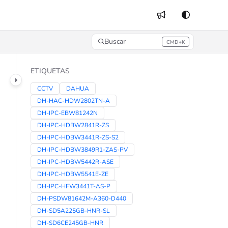
Buscar
CMD+K
Press CMD+K to open search
ETIQUETAS
CCTV
DAHUA
DH-HAC-HDW2802TN-A
DH-IPC-EBW81242N
DH-IPC-HDBW2841R-ZS
DH-IPC-HDBW3441R-ZS-S2
DH-IPC-HDBW3849R1-ZAS-PV
DH-IPC-HDBW5442R-ASE
DH-IPC-HDBW5541E-ZE
DH-IPC-HFW3441T-AS-P
DH-PSDW81642M-A360-D440
DH-SD5A225GB-HNR-SL
DH-SD6CE245GB-HNR