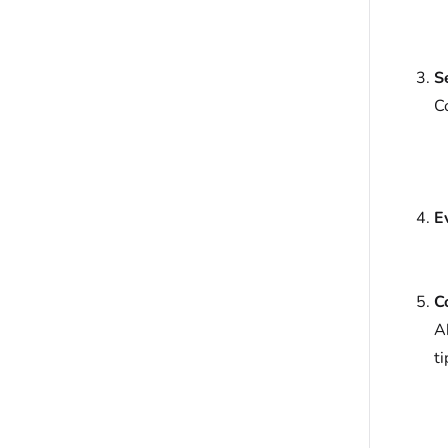
S
C
E
C
A
ti