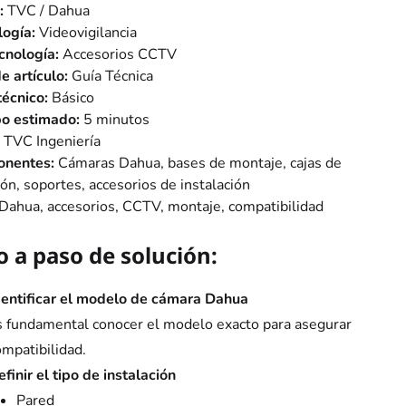
:
TVC / Dahua
ogía:
Videovigilancia
cnología:
Accesorios CCTV
e artículo:
Guía Técnica
técnico:
Básico
o estimado:
5 minutos
TVC Ingeniería
nentes:
Cámaras Dahua, bases de montaje, cajas de
ón, soportes, accesorios de instalación
Dahua, accesorios, CCTV, montaje, compatibilidad
o a paso de solución:
dentificar el modelo de cámara Dahua
s fundamental conocer el modelo exacto para asegurar
ompatibilidad.
finir el tipo de instalación
Pared