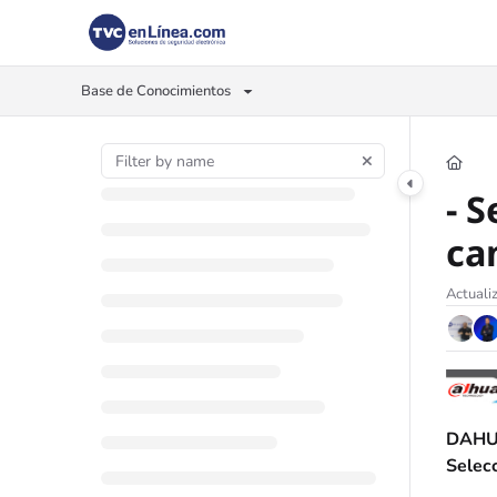
Documentation Index
Fetch the complete documentation index at:
https://foro.tvc.mx/llms.txt
Base de Conocimientos
Use this file to discover all available pages before exploring further.
- 
ca
Actuali
DAHUA
Selec