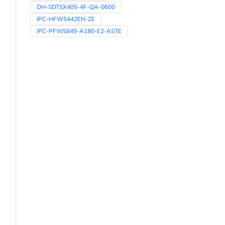
DH-SDT5X405-4F-QA-0600
IPC-HFW5442EN-ZE
IPC-PFW5849-A180-E2-ASTE