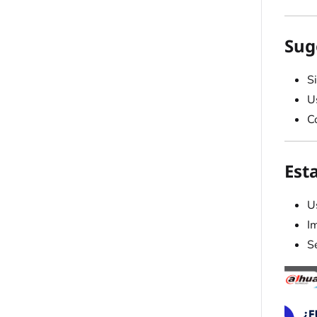
Sug
S
U
Co
Est
U
I
S