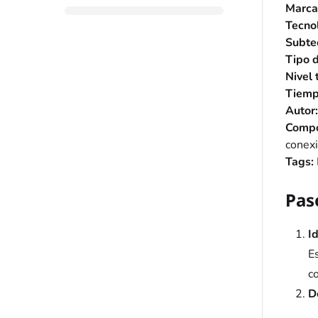
Marca
Tecnol
Subte
Tipo d
Nivel 
Tiemp
Autor:
Compo
conexi
Tags:
Pas
I
E
c
De