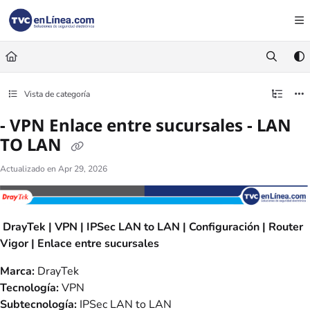
Documentation Index
Fetch the complete documentation index at:
https://foro.tvc.mx/llms.txt
Use this file to discover all available pages before exploring further.
Vista de categoría
- VPN Enlace entre sucursales - LAN
TO LAN
Actualizado en
Apr 29, 2026
DrayTek | VPN | IPSec LAN to LAN | Configuración | Router
Vigor | Enlace entre sucursales
Marca:
DrayTek
Tecnología:
VPN
Subtecnología:
IPSec LAN to LAN