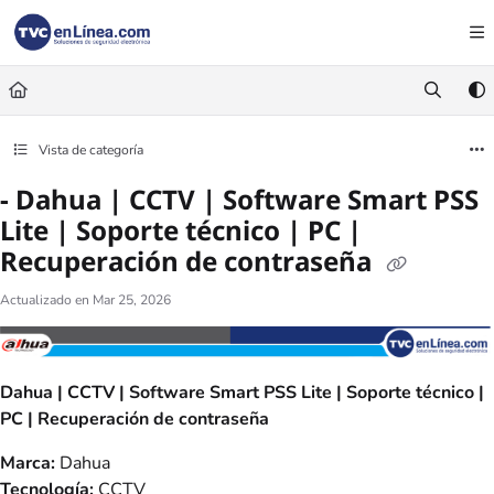
Documentation Index
Fetch the complete documentation index at:
https://foro.tvc.mx/llms.txt
Use this file to discover all available pages before exploring further.
Vista de categoría
- Dahua | CCTV | Software Smart PSS
Lite | Soporte técnico | PC |
Recuperación de contraseña
Actualizado en
Mar 25, 2026
Dahua | CCTV | Software Smart PSS Lite | Soporte técnico |
PC | Recuperación de contraseña
Marca:
Dahua
Tecnología:
CCTV