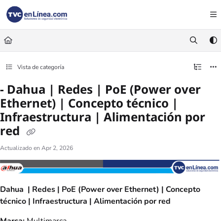
Documentation Index
Fetch the complete documentation index at:
https://foro.tvc.mx/llms.txt
Use this file to discover all available pages before exploring further.
Vista de categoría
- Dahua | Redes | PoE (Power over
Ethernet) | Concepto técnico |
Infraestructura | Alimentación por
red
Actualizado en
Apr 2, 2026
Dahua | Redes | PoE (Power over Ethernet) | Concepto
técnico | Infraestructura | Alimentación por red
Marca:
Multimarca