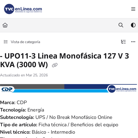
Documentation Index
Fetch the complete documentation index at:
https://foro.tvc.mx/llms.txt
Use this file to discover all available pages before exploring further.
Vista de categoría
- UPO11-3 Linea Monofásica 127 V 3
KVA (3000 W)
Actualizado en
Mar 25, 2026
Marca:
CDP
Tecnología:
Energía
Subtecnología:
UPS / No Break Monofásico Online
Tipo de artículo:
Ficha técnica / Beneficios del equipo
Nivel técnico:
Básico - Intermedio