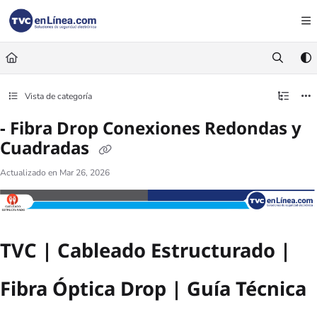
Documentation Index
Fetch the complete documentation index at:
https://foro.tvc.mx/llms.txt
Use this file to discover all available pages before exploring further.
Vista de categoría
- Fibra Drop Conexiones Redondas y
Cuadradas
Actualizado en
Mar 26, 2026
TVC | Cableado Estructurado |
Fibra Óptica Drop | Guía Técnica